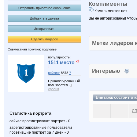
Комплименты
Отправить приватное сообщение
Комплиментов нет.
Вы не авторизованы! Чтоб
Добавить в друзья
Игнорировать
Сделать подарок
Метки лидеров
Совместная покупка: подполье
популярность:
-1
1511 место
↓
Интервью
рейтинг
8878
?
Привилегированный
пользователь
1
уровня
Винтажж состоит в
к
СП
Статистика портрета:
сейчас просматривают портрет - 0
зарегистрированные пользователи
посетившие портрет за 7 дней - 0